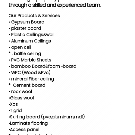
through a skilled and experienced team.
Our Products & Services
• Gypsum Board
• plaster board
• Plastic Ceilings&wall
• Aluminum Ceilings
• open cell
* ⁠. baffle ceiling
• PVC Marble Sheets
• bamboo Board&foam •board
• WPC (Wood &Pvc)
• mineral Fiber ceiling
* ⁠ Cement board
• rock wool
•Glass wool
•Xps
•T grid
•Skirting board (pvc,aluminum,mdf)
•Laminate flooring
•Access panel