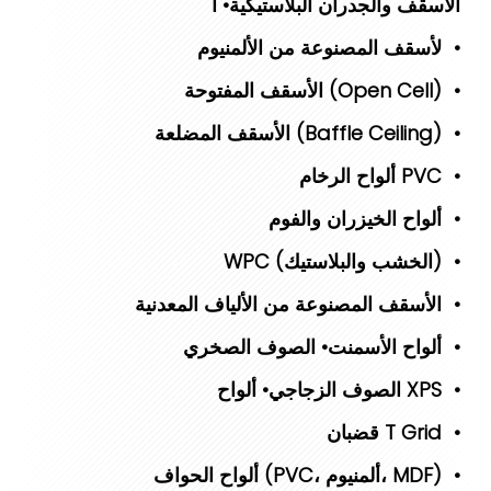
الأسقف والجدران البلاستيكية • ا
لأسقف المصنوعة من الألمنيوم •
الأسقف المفتوحة (Open Cell) •
الأسقف المضلعة (Baffle Ceiling) •
ألواح الرخام PVC •
ألواح الخيزران والفوم •
WPC (الخشب والبلاستيك) •
الأسقف المصنوعة من الألياف المعدنية •
ألواح الأسمنت • الصوف الصخري •
الصوف الزجاجي • ألواح XPS •
قضبان T Grid •
ألواح الحواف (PVC، ألمنيوم، MDF) •